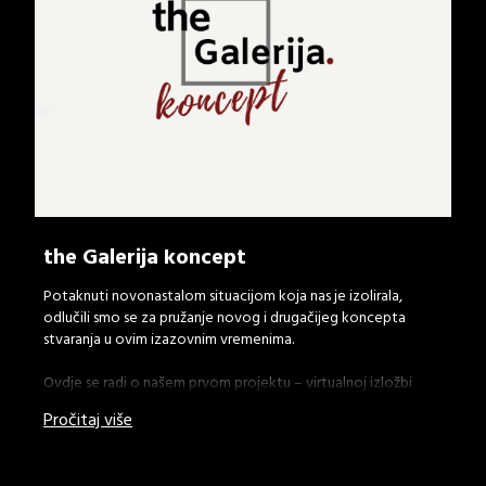
the Galerija koncept
Potaknuti novonastalom situacijom koja nas je izolirala,
odlučili smo se za pružanje novog i drugačijeg koncepta
stvaranja u ovim izazovnim vremenima.
Ovdje se radi o našem prvom projektu – virtualnoj izložbi
fotografija u kojoj smo željeli fotografiju prikazati kao oblik
Pročitaj više
umjetnosti dostupan svima. Ono što nismo u mogućnosti
napraviti uživo, željeli smo prenijeti u virtualni svijet u što
realnijem svjetlu. Za te potrebe, naša virtualna izložba