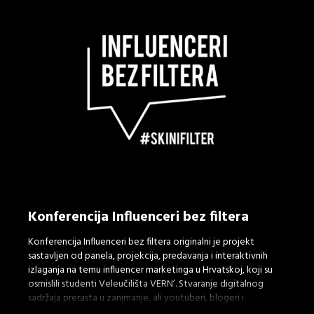
pronašla je mjesto na platformi
artsteps
.
Kroz našu izložbu surađivali smo s pet profesionalnih
fotografa koji su nas pratili u kreiranju sadržaja i pritom nam
vlastitim radovima pružali uvid u čaroliju fotografije. Da bismo
naglasili snagu i dostupnost ovog medija odlučili smo se za
spoj profesionalaca i amatera, i u skladu s tim pokrenuli
natječaj. Zadana tema je bila nova perspektiva sebe, bliske
okoline i vanjskog svijeta posljedično izazvana životom u
karanteni.
Više o projektu
Konferencija Influenceri bez filtera
Konferencija Influenceri bez filtera originalni je projekt
sastavljen od panela, projekcija, predavanja i interaktivnih
izlaganja na temu influencer marketinga u Hrvatskoj, koji su
osmislili studenti Veleučilišta VERN’. Stvaranje digitalnog
sadržaja prerasta u zanimanje, ali youtuberi, blogeri i
influenceri nerijetko su negativno percipirani zbog