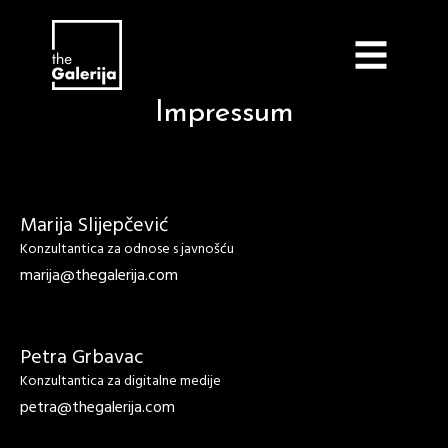
Impressum
Marija Slijepčević
Konzultantica za odnose s javnošću
marija@thegalerija.com
Petra Grbavac
Konzultantica za digitalne medije
petra@thegalerija.com